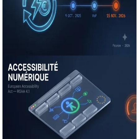
électronique, une autre réforme a déjà changé la façon
dont vous payez : virement instantané devenu la norme et
irrévocable, Vérification du Bénéficiaire qui fait porter le
risque de fraude sur vous, et une échéance au 15
novembre 2026 qui peut faire rejeter vos paiements en
silence. Ce que personne ne vous dit, et le plan pour ne
pas se faire surprendre.
Lire l'article →
Guide
6 juillet 2026
13 min
Depuis le 28 juin 2025, votre site peut vous
coûter 50 000 € — et un tribunal vient de
condamner Carrefour pour le prouver
L'accessibilité numérique est devenue obligatoire pour l'e-
commerce et une grande partie du secteur privé depuis le
28 juin 2025. La plupart des dirigeants de PME l'ignorent
encore — jusqu'à ce qu'un tribunal condamne Carrefour en
juin 2026. Qui est concerné, ce que vous risquez (jusqu'à