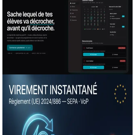
Du tableur au produit : comment 5 heures
de suivi par semaine sont devenues un
SaaS qui tourne (étude de cas Adhérence)
La plupart des projets logiciels meurent d'un excès de
fonctionnalités et d'un manque de décisions. Voici l'étude
de cas complète d'Adhérence, le produit que Forge
Agency a conçu, lancé et exploite : le problème de terrain,
les arbitrages qui ont compté, le modèle économique — et
ce que ça change pour votre projet.
Lire l'article →
Guide
6 juillet 2026
13 min
Le 15 novembre 2026, votre logiciel va
rejeter des virements — et personne ne
vous a prévenu (SEPA instantané, VoP : ce
qui change vraiment pour votre PME)
Pendant que tout le monde regarde la facturation