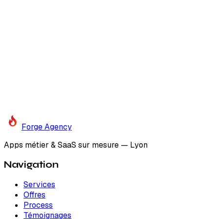
Appel de 30 minutes, sans engagement
On évalue ensemble la faisabilité
Vous repartez avec une vision claire
Forge
Agency
Apps métier & SaaS sur mesure — Lyon
Navigation
Services
Offres
Process
Témoignages